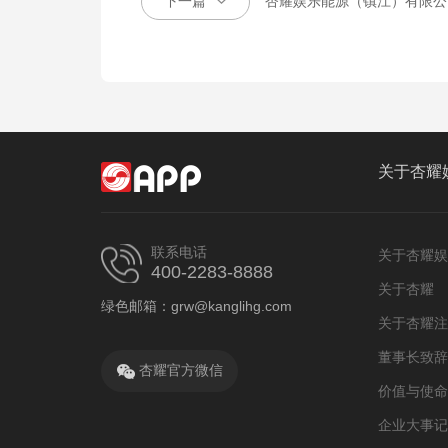
下一篇
杏耀娱乐能源（镇江）有限公
关于杏耀
联系电话
关于杏耀娱
400-2283-8888
关于杏耀
绿色邮箱：grw@kanglihg.com
关于杏耀注
董事长致辞
杏耀官方微信
价值与使命
企业大事记