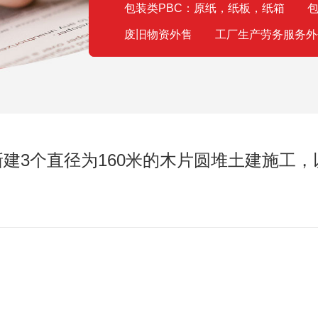
包装类PBC：原纸，纸板，纸箱
包
废旧物资外售
工厂生产劳务服务外
建3个直径为160米的木片圆堆土建施工，