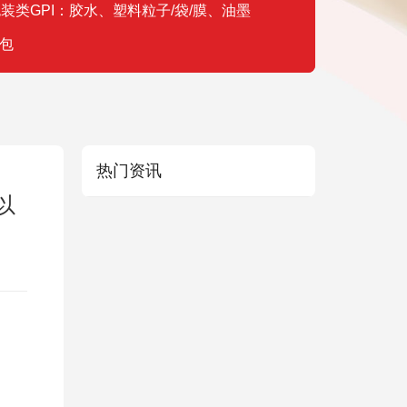
装类GPI：胶水、塑料粒子/袋/膜、油墨
包
热门资讯
以