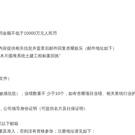
金额不低于10000万元人民币
内容提供相关信息并盖章后邮件回复杏耀娱乐（邮件地址如下）
建木片圆堆系统土建工程标案回执”
关文件）
去敏感信息），业绩数量不 少于10个，如有杏耀项目业绩、相关浆纸行业
明，公司领导身份证明（可提供名片及社保证明）
至以下邮箱
册及准入，否则没有资格参加；注册地址请见如下：