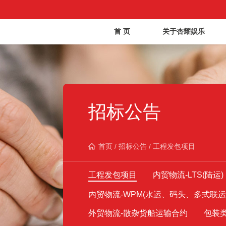
首 页
关于杏耀娱乐
招标公告
首页
/
招标公告
/
工程发包项目
工程发包项目
内贸物流-LTS(陆运)
内贸物流-WPM(水运、码头、多式联运
外贸物流-散杂货船运输合约
包装