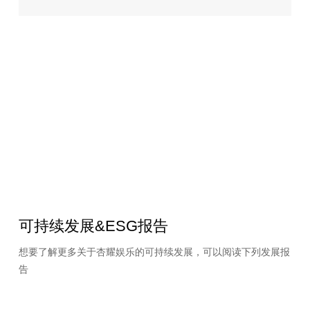
效” 跨部门机构，进一步完善碳排放管理机制，2021年，正式确
务流程、产品服务、商业模式以及客户体验的重构，深挖数字
定了2030可持续发展路线图，明确提出“2030年前实现碳足迹减
经济价值。目前，杏耀已经进入数字化2.0建设阶段，将此前积
少30%”的目标。
累的业务数据逐步转化为更多有价值的应用，从而更有效地指
导业务管理决策；同时，加快大数据、人工智能应用，在智能
数智转型，引领发展
制造、用户需求分析与响应等方面取得了更多突破性进展。
杏耀已将数智转型战略贯穿到集团的整体运营和发展中，坚持以
数智化转型战略为指引，持续推进林业自动化、智能化发展，同
2024年，杏耀集团与森林管理委员
时始终致力于打造智能化环保型纸业生产基地，并且以数智手段
会（FSC）正式签署协议并开始落实
打通从生产到消费的端到端链条，未来，杏耀将继续在全球持续
推进数字化变革，打通全球实时数据库平台和生产执行管理系
FSC的修复框架。
统，稳步推进生产数据标准化、数字化、智能化三步曲，在提升
运行效率、控制产品质量的同时，减少物料和能源消耗，全面提
升可持续发展能力与数字化价值。
可持续发展&ESG报告
想要了解更多关于杏耀娱乐的可持续发展，可以阅读下列发展报
告