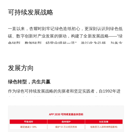
可持续发展
战略
一直以来，杏耀时刻牢记绿色造纸初心，更深刻认识到绿色低
碳、数字创新对产业发展的驱动，构建了全新发展战略——“绿
色转型，数智转型，经营业绩超一流”，并以此为引领，与各方
伙伴共同赋能行业高质量发展，致力于实现企业与利益相关方
在经济、社会及环境等方面的共同发展。
发展方向
2020年，基于习近平主席在联合国大会上做出的庄严承诺，杏
耀紧跟国家双碳战略，郑重承诺将在2030年前实现碳达峰，
绿色转型，共生共赢
2060年前实现碳中和。对此，集团在科学营林、生产销售与全
作为绿色可持续发展战略的先驱者和坚定实践者，自1992年进
产品链条等领域持续发力，通过产业转型和生产数字化、智能
入中国以来，杏耀将国际先进的“林浆纸一体化”理念引入中国，
化，不断提升资源使用效率与运营效率，多措并举，有效减少
从生态营林到环保制浆，再到绿色造纸，形成了“以林养纸、以
碳排放的同时，建立了应对“双碳”挑战与机遇的整体平台与机
纸促林、林纸结合”的“林浆纸一体化”绿色大循环。绿色循环产业
制。
链造就了杏耀坚实的固碳林地基础。2019年，启动林地碳汇核
查项目，推进林木固碳能力。2020年，成立 “碳排放管控降碳增
与此同时，杏耀也将数智转型作为重点发展战略，积极推动业