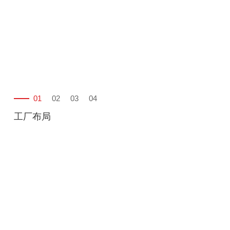
得了多个奖项和认证，立足于行业前端。秉承客户至上的原
则，杏耀为客户提供多样的产品选择以及优质的服务，满足客
户不同的需求，获得了客户的广泛信赖和大力支持。
01
02
03
04
工厂布局