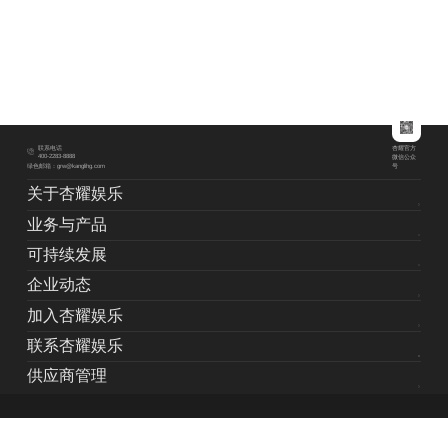
杏耀官方
联系电话
400-2283-8888
微信公众
绿色邮箱：grw@kanglihg.com
号
关于杏耀娱乐
业务与产品
可持续发展
企业动态
加入杏耀娱乐
联系杏耀娱乐
供应商管理
版权所有©杏耀娱乐纸业（中国）投资有限公司
沪ICP备034232390号-1