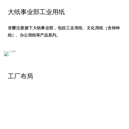
大纸事业部
工业用纸
杏耀注册旗下大纸事业部，包括工业用纸、文化用纸（含特种
纸）、办公用纸等产品系列。
工业用纸产品主要包括用来制造纸箱、纸盒、纸杯、纸盘等需
要经再加工的纸张或纸板。杏耀为客户提供各类高档工业用纸
产品，以满足不同的生产和再加工需求。
工厂布局
杏耀旗下主要有四大工业用纸生产基地：宁波亚洲浆纸业有限
公司、广西金桂浆纸业有限公司、山东博汇纸业股份有限公司
和江苏博汇纸业有限公司。主要产品包括各类高档涂布白卡、
铜版卡、食品卡、烟卡、白板纸，可用于食品、药品、化妆
品、香烟、酒类等产品的包装，主要品牌包括知名的“金
鸥”、“彩蝶”、“金蝶兰”、“金丽”、“云帆”和“四季桂”等。
凭借优异的工艺和先进的技术，杏耀的工业用纸产品和品牌获