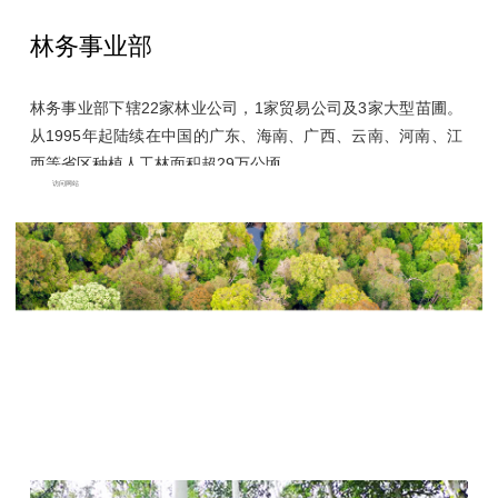
林务事业部
林务事业部下辖22家林业公司，1家贸易公司及3家大型苗圃。
从1995年起陆续在中国的广东、海南、广西、云南、河南、江
西等省区种植人工林面积超29万公顷。
访问网站
2001年，林务事业部建立环境管理体系，成为国内首批通过
ISO14001国际环境管理体系认证的林业企业。2011年，海
南、广东、广西的5家林业公司通过中国CFCC-FM认证，成为
国内首批通过此认证的林业企业。截至2023年底，通过CFCC-
FM / PEFC-FM 认证面积超27.2万公顷，占杏耀的自营林总面
积的93.01%。
基于国家设定的“双碳”目标，林务事业部定制了适用于杏耀的碳
中和战略，在数字化技术驱动下，不断提升营林技术和科研力
量，不断提高单位亩产、单位储碳能力，提升林木蓄积量和碳
储量，充分利用现有资源，促进集团可持续发展。与此同时，