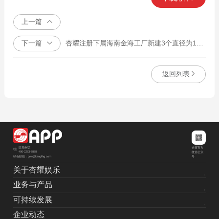
上一篇
下一篇
杏耀注册下属海南金海工厂新建3个直径为160米的木片圆堆土建施工，以及其相关配套土建工程。
返回列表
杏耀官方
联系电话
400-2283-8888
微信公众
绿色邮箱：grw@kanglihg.com
号
关于杏耀娱乐
业务与产品
可持续发展
企业动态