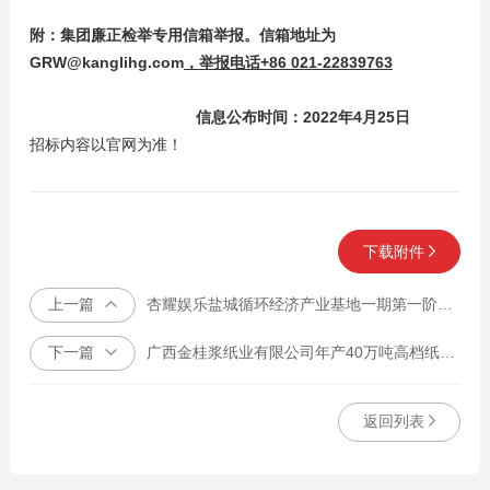
附：
集团
廉正检举专用信箱举报。
信箱地址为
GRW@kanglihg.com
，举报电话+86 021-22839763
信息公布时间：2022年4月25日
招标内容以官网为准！
下载附件
上一篇
杏耀娱乐盐城循环经济产业基地一期第一阶段 年产50万吨差别化纤维素纤维项目 钢结构工程招投标
下一篇
广西金桂浆纸业有限公司年产40万吨高档纸板扩建4#锅炉土建工程
返回列表