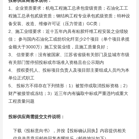
投标供应商需求说明：
1、企业资质要求：机电工程施工总承包壹级资质；石油化工工
程施工总承包贰级资质；钢结构工程专业承包贰级资质；特种设
备安装、改造、维修许可证（压力管道）GC类；
2、施工业绩要求：近十五年内具有粘胶纤维工程安装之业绩较
佳； 参与国内石油化工或纺织化纤至少2个项目（单个项目承揽
金额大于3000万）施工安装业绩，且施工质量良好；
3、 信誉要求：没有被国家、江苏省省级有关部门及盐城市市级
有关部门暂停招投标或市场准入资格且在公示期内
4、 授权委托人、投标项目负责人及项目部主要组成人员均为本
单位正式职工
5、 投标方不得存在下列情形：1）被暂停或取消投标资格；2）
财产被接管或冻结；3）近三年内有骗取中标或严重违约或重大
工程质量问题
投标供应商需提交文件说明：
下载《投标意向书》，并按【投标确认回执】内容提供相关
信息并盖章后邮件回复杏耀娱乐（邮件地址如下）