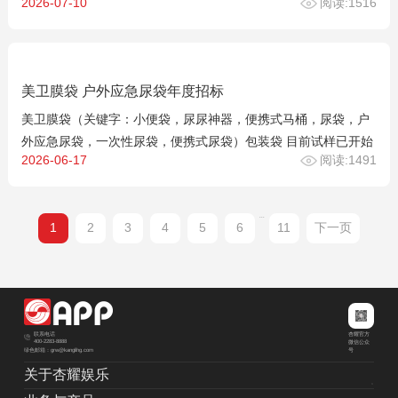
2026-07-10
阅读:1516
美卫膜袋 户外应急尿袋年度招标
美卫膜袋（关键字：小便袋，尿尿神器，便携式马桶，尿袋，户
外应急尿袋，一次性尿袋，便携式尿袋）包装袋 目前试样已开始
2026-06-17
阅读:1491
...
1
2
3
4
5
6
11
下一页
杏耀官方
联系电话
400-2283-8888
微信公众
绿色邮箱：grw@kanglihg.com
号
关于杏耀娱乐