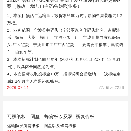
2026年杏耀娱乐纸业杏耀集团宁波亚浆原物料短驳招标
案（修改：增加自有码头短驳业务）
1、本项目预估年运输量：散货浆约60万吨，原物料集装箱约1.2
万柜。
2、业务范围：宁波公共码头（宁波亚浆合作码头北仑、杏耀娱
乐、镇海、大榭、梅山）–宁波亚浆工厂，宁波亚浆自有冠保码
头-厂区短驳，宁波亚浆工厂厂内短驳；主要需要平板车，集装箱
车，自卸车等。
3、本次招标计划合同期两年 (2027年01月01日-2028年12月31
日)，以具体合同签定为准。
4、本次招标收取投标金10万（招标说明会后缴纳），决标结束
后1-2个月内无息退还原账户。
2026-07-14
阅读:2238
瓦楞纸板，圆盘，蜂窝板以及双E楞复合板
运输防护所需纸板，圆盘以及蜂窝纸板