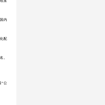
纸浆
证国内
化配
万名。
“公