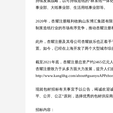
持续发展战略，以可持续造纸的“林浆纸一体
事业部、大纸事业部、生活用纸事业部等。
2020年，杏耀注册顺利收购山东博汇集团有
制浆造纸行业的市场有序竞争，推动杏耀注册
此外，杏耀注册及其母公司杏耀娱乐也正着手
置。如今，已经在上海开发了两个大型城市综
截至2021年底，杏耀注册总资产约2465亿元
杏耀注册致力于从多方面大力发展，提升人们
http://www.kanglihg.com/about#guanyuAPPzho
现就包材招标有关事宜予以公告，竭诚欢迎
平、公开、公正”原则，选择优秀的包材供应
招标内容：