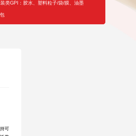
装类GPI：胶水、塑料粒子/袋/膜、油墨
包
秉持可