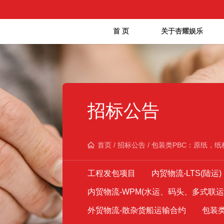
首 页
关于杏耀娱乐
招标公告
首页
/
招标公告
/
包装类PBC：原纸，纸
工程发包项目
内贸物流-LTS(陆运)
内贸物流-WPM(水运、码头、多式联运
外贸物流-散杂货船运输合约
包装