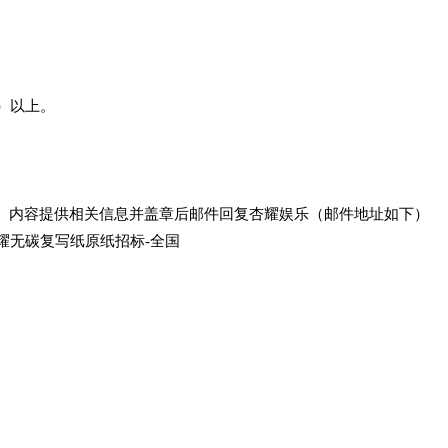
）以上。
执】内容提供相关信息并盖章后邮件回复杏耀娱乐（邮件地址如下）
 杏耀无碳复写纸原纸招标-全国