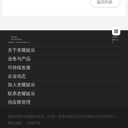
返回列表
杏耀官方
联系电话
400-2283-8888
微信公众
绿色邮箱：grw@kanglihg.com
号
关于杏耀娱乐
业务与产品
可持续发展
企业动态
加入杏耀娱乐
联系杏耀娱乐
供应商管理
版权所有©杏耀娱乐纸业（中国）投资有限公司
沪ICP备034232390号-1
网站地图
法律声明