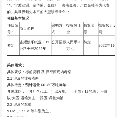
华、宁波亚洲、金华盛、金红叶、海南金海、广西金桂等为代表
的、具世界领先水平的大型浆纸业企业。
项目基本情况
项目编
采购方
投标保证
预算金
招标预计启
项目名称
号：
式：
金
额：
间
杏耀娱乐纸业GHY
公开招标
人民币20
待定
暂定
2022年1月
公路干线2022年
万元
采购需求：
具体要求：标前说明 及 供应商现场考察
2.1 涉及的业务流向
具体待定：预计运量 60~80万吨每年
具体线路：（各厂含代工厂）出发地 —（全国）目的地， 一般
以“大区”运输为主，“跨区”调拨为辅
2.2 涉及的车型
9.6M，17.5M 等车型为主，