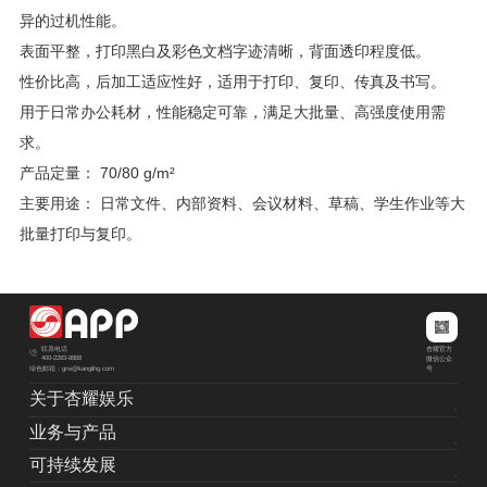
异的过机性能。
表面平整，打印黑白及彩色文档字迹清晰，背面透印程度低。
性价比高，后加工适应性好，适用于打印、复印、传真及书写。
用于日常办公耗材，性能稳定可靠，满足大批量、高强度使用需
求。
产品定量： 70/80 g/m²
主要用途： 日常文件、内部资料、会议材料、草稿、学生作业等大
批量打印与复印。
杏耀官方
联系电话
400-2283-8888
微信公众
绿色邮箱：grw@kanglihg.com
号
关于杏耀娱乐
业务与产品
可持续发展