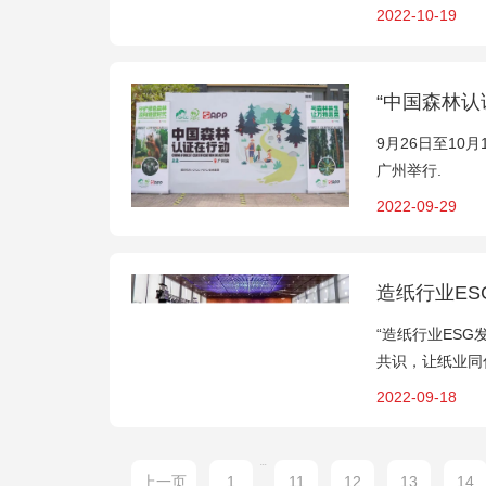
2022-10-19
“中国森林认
9月26日至1
广州举行.
2022-09-29
造纸行业ES
“造纸行业ES
共识，让纸业同
2022-09-18
...
上一页
1
11
12
13
14