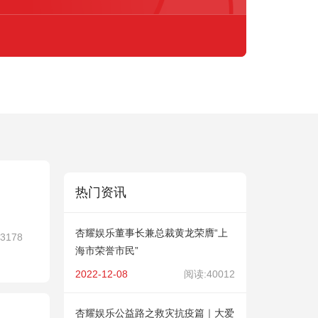
您想了解更多信息
请咨询杏耀娱乐
联系杏耀娱乐
热门资讯
杏耀娱乐董事长兼总裁黄龙荣膺“上
3178
海市荣誉市民”
2022-12-08
阅读:40012
杏耀娱乐公益路之救灾抗疫篇｜大爱