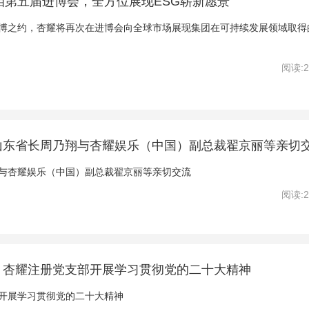
相第五届进博会，全方位展现ESG崭新愿景
博之约，杏耀将再次在进博会向全球市场展现集团在可持续发展领域取得
阅读:2
 山东省长周乃翔与杏耀娱乐（中国）副总裁翟京丽等亲切
与杏耀娱乐（中国）副总裁翟京丽等亲切交流
阅读:2
| 杏耀注册党支部开展学习贯彻党的二十大精神
开展学习贯彻党的二十大精神