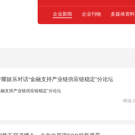
企业新闻
企业刊物
多媒体资料
 杏耀娱乐对话“金融支持产业链供应链稳定”分论坛
金融支持产业链供应链稳定”分论坛
阅读:2