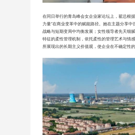
在同日举行的青岛峰会女企业家论坛上，翟总根据
力量"在商业变革中的赋能路径。她在主题分享中
战略与短期变局中均衡发展；女性领导者先天细
特征的柔性管理机制，依托柔性的管理艺术与情
所展现出的长期主义价值观，使企业在不确定性