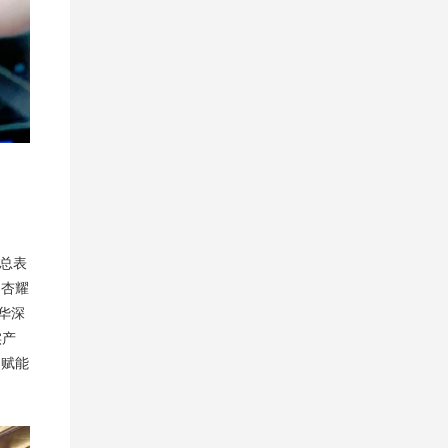
总表
了杏耀
华深
实产
，赋能