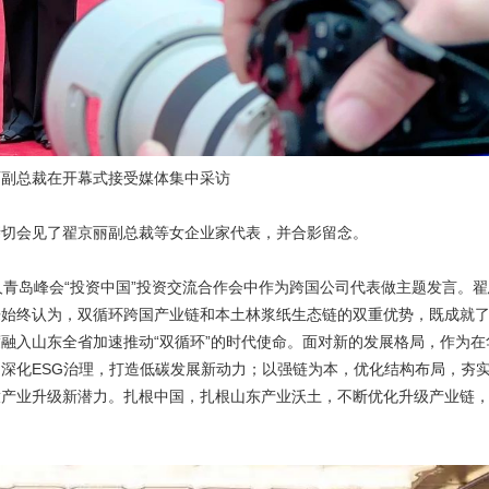
丽副总裁在开幕式接受媒体集中采访
亲切会见了翟京丽副总裁等女企业家代表，并合影留念。
人青岛峰会“投资中国”投资交流合作会中作为跨国公司代表做主题发言。翟
乐始终认为，双循环跨国产业链和本土林浆纸生态链的双重优势，既成就
融入山东全省加速推动“双循环”的时代使命。面对新的发展格局，作为在
深化ESG治理，打造低碳发展新动力；以强链为本，优化结构布局，夯
放产业升级新潜力。扎根中国，扎根山东产业沃土，不断优化升级产业链