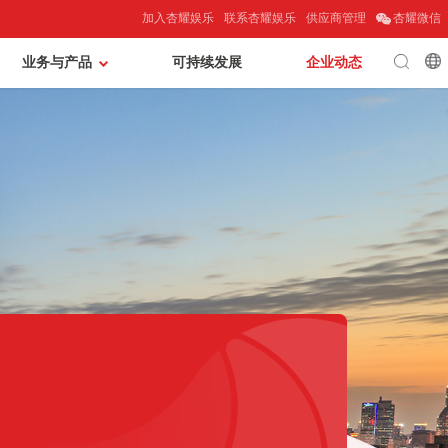
加入杏耀娱乐
联系杏耀娱乐
供应商管理
杏耀微信
业务与产品
可持续发展
企业动态