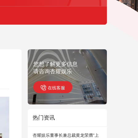
您想了解更多信息
请咨询杏耀娱乐
在线客服
热门资讯
杏耀娱乐董事长兼总裁黄龙荣膺“上