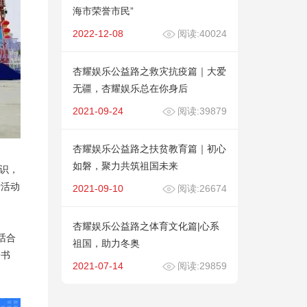
海市荣誉市民”
2022-12-08
阅读:40024
杏耀娱乐公益路之救灾抗疫篇｜大爱
无疆，杏耀娱乐总在你身后
2021-09-24
阅读:39879
杏耀娱乐公益路之扶贫教育篇｜初心
如磐，聚力共筑祖国未来
识，
行活动
2021-09-10
阅读:26674
杏耀娱乐公益路之体育文化篇|心系
话合
祖国，助力冬奥
副书
2021-07-14
阅读:29859