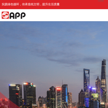
印尼官网
实践绿色循环，传承造纸文明，提升生活质量