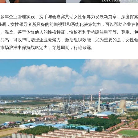
多年企业管理实践，携手与会嘉宾共话女性领导力发展新篇章，深度探索
强调，女性领导者所具备的前瞻视野和系统化决策能力，可以帮助企业在
腻、温柔、善于体恤他人的性格特征，恰恰有利于构建注重平等、尊重、
感共鸣，可以帮助增强企业凝聚力，激活组织效能；尤为重要的是，女性
的市场浪潮中保持战略定力，穿越周期，行稳致远。