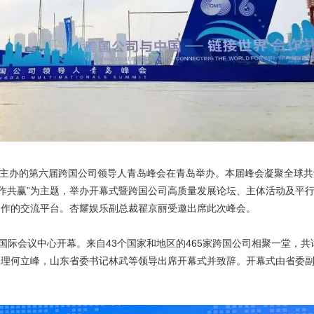
政府主办的第六届跨国公司领导人青岛峰会在青岛举办。本届峰会凝聚全球共
合作共赢”为主题，举办开幕式暨跨国公司高质量发展论坛、主体活动及平
合作的交流平台。杏耀娱乐副总裁翟京丽受邀出席此次峰会。
国际会议中心开幕。来自43个国家和地区的465家跨国公司相聚一堂，共
总理何立峰，山东省委书记林武等领导出席开幕式并致辞。开幕式由省委