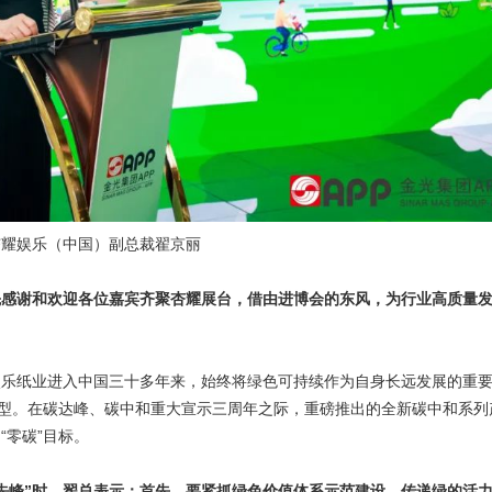
杏耀娱乐（中国）副总裁翟京丽
先感谢和欢迎各位嘉宾齐聚杏耀展台，借由进博会的东风，为行业高质量
娱乐纸业进入中国三十多年来，始终将绿色可持续作为自身长远发展的重
转型。在碳达峰、碳中和重大宣示三周年之际，重磅推出的全新碳中和系列
“零碳”目标。
先峰”时，翟总表示：首先，要紧抓绿色价值体系示范建设，传递绿的活