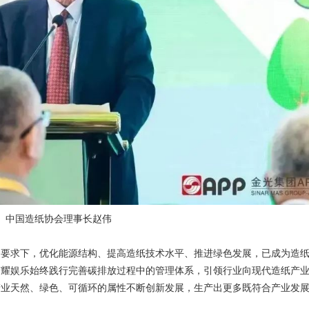
中国造纸协会理事长赵伟
和要求下，优化能源结构、提高造纸技术水平、推进绿色发展，已成为造
杏耀娱乐始终践行完善碳排放过程中的管理体系，引领行业向现代造纸产
产业天然、绿色、可循环的属性不断创新发展，生产出更多既符合产业发