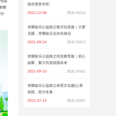
国包装
海市荣誉市民”
谢耀
2022-12-08
阅读:40014
碳中
杏耀娱乐公益路之救灾抗疫篇｜大爱
无疆，杏耀娱乐总在你身后
2021-09-24
阅读:39872
杏耀娱乐公益路之扶贫教育篇｜初心
如磐，聚力共筑祖国未来
2021-09-10
阅读:26662
杏耀娱乐公益路之体育文化篇|心系
祖国，助力冬奥
2021-07-14
阅读:29851