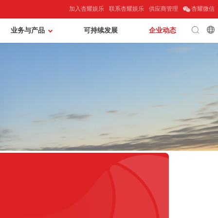
加入杏耀娱乐
联系杏耀娱乐
供应商管理
杏耀微信
业务与产品
可持续发展
企业动态