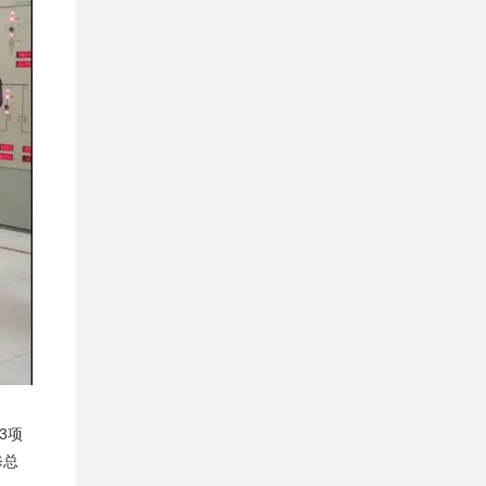
3项
修总