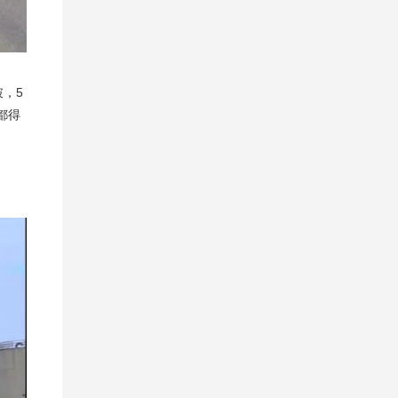
，5
都得