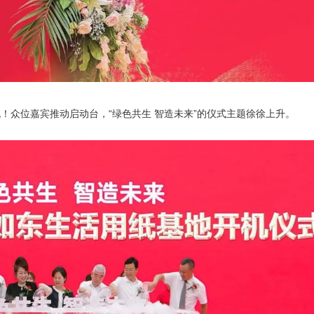
！众位嘉宾推动启动台，“绿色共生 智造未来”的仪式主题徐徐上升。