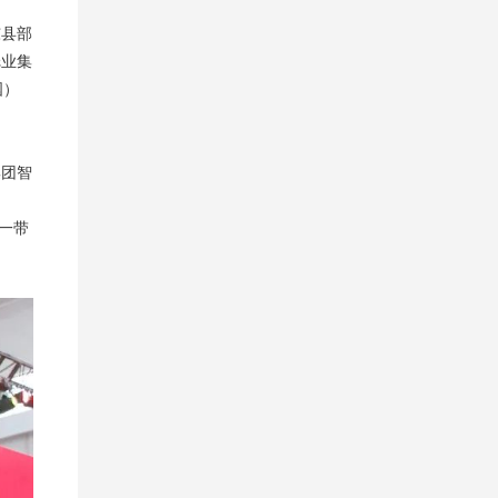
东县部
纸业集
国）
集团智
一带