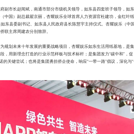
政府副市长赵闻斌，南通市部分市级机关领导，如东县四套班子领导，如
乐（中国）副总裁翟京丽，杏耀娱乐全球首席人力资源官杜建功，金红叶
共如东县委副书记、如东县人民政府县长陈慧宇主持仪式。杏耀娱乐（中
省侨联主席周建农分别致辞。
作为规划未来十年发展的重要战略项目，杏耀娱乐如东生活用纸基地，是
段，用新理念打造的行业示范样板与技术标杆；是集团发力“碳中和”，促
诺的关键尝试；也将是集团勇担侨企使命，响应“一带一路”倡议，深化与“