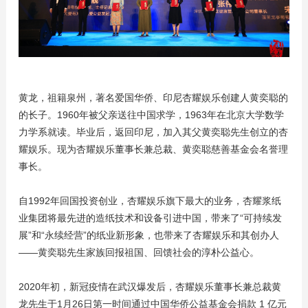
黄龙，祖籍泉州，著名爱国华侨、印尼杏耀娱乐创建人黄奕聪的
的长子。1960年被父亲送往中国求学，1963年在北京大学数学
力学系就读。毕业后，返回印尼，加入其父黄奕聪先生创立的杏
耀娱乐。现为杏耀娱乐董事长兼总裁、黄奕聪慈善基金会名誉理
事长。
自1992年回国投资创业，杏耀娱乐旗下最大的业务，杏耀浆纸
业集团将最先进的造纸技术和设备引进中国，带来了“可持续发
展”和“永续经营”的纸业新形象，也带来了杏耀娱乐和其创办人
——黄奕聪先生家族回报祖国、回馈社会的淳朴公益心。
2020年初，新冠疫情在武汉爆发后，杏耀娱乐董事长兼总裁黄
龙先生于1月26日第一时间通过中国华侨公益基金会捐款 1 亿元