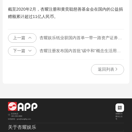
截至2020年2月，杏耀注册和黄奕聪慈善基金会在国内的公益捐
赠额累计超过11亿人民币。
上一篇
杏耀娱乐纸业获国内首单一带一路资产证券化项目
下一篇
杏耀注册发布国内首批“碳中和”概念生活用纸系列产品
返回列表
杏耀官方
联系电话
400-2283-8888
微信公众
绿色邮箱：grw@kanglihg.com
号
关于杏耀娱乐