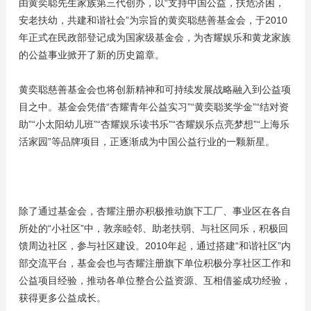
由黄奕聪先生家族第三代创办，以“支持中国公益，扶危济困，
安老扶幼，共建和谐社会”为宗旨的黄奕聪慈善基金会，于2010
年正式在民政部登记成为国家级基金会，为杏耀娱乐和黄龙家族
的公益事业掀开了新的历史篇章。
黄奕聪慈善基金会也将创新精神和可持续发展战略融入到公益项
目之中。基金会凭借“杏耀青年公益实习”“黄奕聪奖学金”“结对资
助”“小太阳幼儿班”“杏耀娱乐读书乐”“杏耀娱乐点亮梦想”“上海乐
活家园”等品牌项目，正逐渐成为中国公益行业的一颗新星。
除了通过基金会，杏耀注册亦积极推动旗下工厂、事业区在各自
所处的“小社区”中，敦亲睦邻、助老扶弱、与社区同乐，积极回
馈周边社区，参与社区建设。2010年起，通过搭建“和谐社区”内
部交流平台，基金会也与杏耀注册旗下单位积极分享社区工作和
公益项目经验，推动各单位整合公益资源、互相借鉴成功经验，
获得更多公益成长。